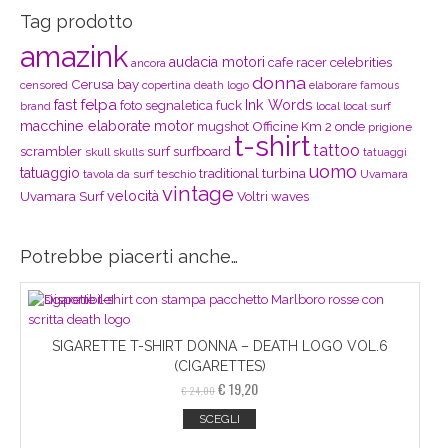
Tag prodotto
amazink
audacia motori
celebrities
cafe racer
ancora
donna
Cerusa bay
censored
copertina
elaborare
death logo
famous
felpa
fast
Ink Words
foto segnaletica
fuck
local
local surf
brand
macchine elaborate
motor
mugshot
Officine Km 2
onde
prigione
t-shirt
tattoo
scrambler
surf
surfboard
skull
skulls
tatuaggi
uomo
tatuaggio
turbina
traditional
tavola da surf
teschio
Uvamara
vintage
velocità
Uvamara Surf
Voltri
waves
Potrebbe piacerti anche…
SIGARETTE T-SHIRT DONNA – DEATH LOGO VOL.6
(CIGARETTES)
€
19,20
€
24,00
SCEGLI