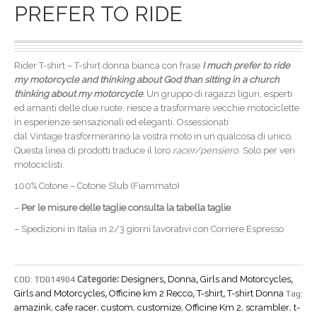
PREFER TO RIDE
Rider T-shirt – T-shirt donna bianca con frase
I much prefer to ride
my motorcycle and thinking about God than sitting in a church
thinking about my motorcycle
.
Un gruppo di ragazzi liguri, esperti
ed amanti delle due ruote, riesce a trasformare vecchie motociclette
in esperienze sensazionali ed eleganti. Ossessionati
dal Vintage trasformeranno la vostra moto in un qualcosa di unico.
Questa linea di prodotti traduce il loro
racer/pensiero
. Solo per veri
motociclisti.
100% Cotone – Cotone Slub (Fiammato)
–
Per le misure delle taglie consulta la tabella taglie
– Spedizioni in Italia in 2/3 giorni lavorativi con Corriere Espresso
Categorie:
Designers
,
Donna
,
Girls and Motorcycles
,
COD:
TD014904
Girls and Motorcycles
,
Officine km 2 Recco
,
T-shirt
,
T-shirt Donna
Tag:
amazink
cafe racer
custom
customize
Officine Km 2
scrambler
t-
,
,
,
,
,
,