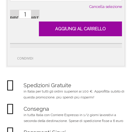
Cancella selezione
RIDER T-SHIRT
DONNA -
AGGIUNGI AL CARRELLO
OFFICINE KM 2
- I MUCH
PREFER TO
RIDE
QUANTITÀ
CONDIVIDI
Spedizioni Gratuite
in Italia per tutti gli ordini superiori ai 100 €. Approfitta subito di
questa promozione, più spendi più risparmi!
Consegna
in tutta Italia con Corriere Espresso in 1/2 giorni lavorativi a
seconda della destinazione. Spese di spedizione fisse a 6 euro