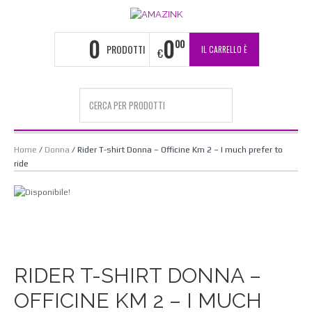
0
0
00
PRODOTTI
IL CARRELLO È
€
VUOTO
Home
/
Donna
/ Rider T-shirt Donna – Officine Km 2 – I much prefer to
ride
RIDER T-SHIRT DONNA –
OFFICINE KM 2 – I MUCH